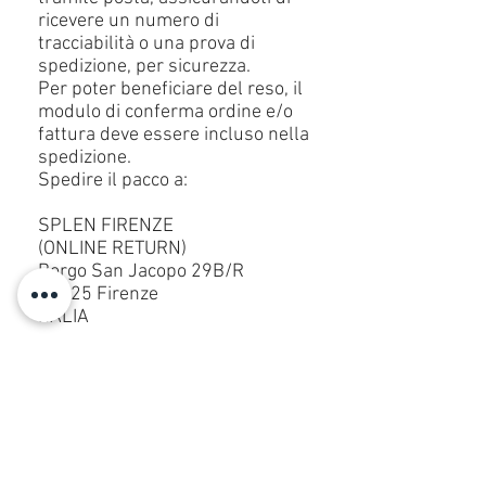
ricevere un numero di
tracciabilità o una prova di
spedizione, per sicurezza.
Per poter beneficiare del reso, il
modulo di conferma ordine e/o
fattura deve essere incluso nella
spedizione.
Spedire il pacco a:
SPLEN FIRENZE
(ONLINE RETURN)
Borgo San Jacopo 29B/R
50125 Firenze
ITALIA
Per avere diritto ad un reso, gli
articoli devono essere restituiti
in perfette condizioni, con tutte
le etichette e le confezioni
originali intatte.